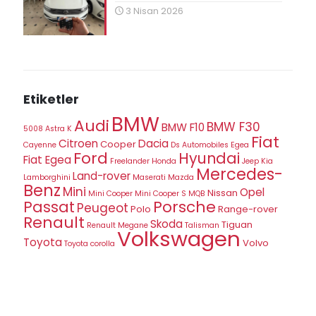
3 Nisan 2026
Etiketler
BMW
Audi
BMW F30
BMW F10
5008
Astra K
Fiat
Citroen
Dacia
Cooper
Cayenne
Ds Automobiles
Egea
Ford
Hyundai
Fiat Egea
Freelander
Honda
Jeep
Kia
Mercedes-
Land-rover
Lamborghini
Maserati
Mazda
Benz
Mini
Opel
Nissan
Mini Cooper
Mini Cooper S
MQB
Porsche
Passat
Peugeot
Polo
Range-rover
Renault
Skoda
Tiguan
Renault Megane
Talisman
Volkswagen
Toyota
Volvo
Toyota corolla