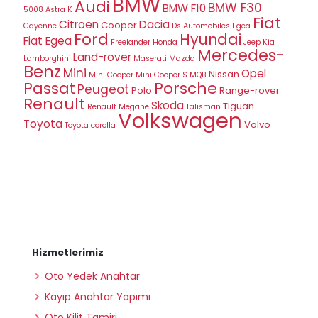
BMW
Audi
BMW F30
BMW F10
5008
Astra K
Fiat
Citroen
Dacia
Cooper
Cayenne
Ds Automobiles
Egea
Ford
Hyundai
Fiat Egea
Freelander
Honda
Jeep
Kia
Mercedes-
Land-rover
Lamborghini
Maserati
Mazda
Benz
Mini
Opel
Nissan
Mini Cooper
Mini Cooper S
MQB
Porsche
Passat
Peugeot
Polo
Range-rover
Renault
Skoda
Tiguan
Renault Megane
Talisman
Volkswagen
Toyota
Volvo
Toyota corolla
Hizmetlerimiz
Oto Yedek Anahtar
Kayıp Anahtar Yapımı
Oto Kilit Tamiri