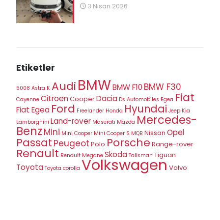
3 Nisan 2026
Etiketler
BMW
Audi
BMW F30
BMW F10
5008
Astra K
Fiat
Citroen
Dacia
Cooper
Cayenne
Ds Automobiles
Egea
Ford
Hyundai
Fiat Egea
Freelander
Honda
Jeep
Kia
Mercedes-
Land-rover
Lamborghini
Maserati
Mazda
Benz
Mini
Opel
Nissan
Mini Cooper
Mini Cooper S
MQB
Porsche
Passat
Peugeot
Polo
Range-rover
Renault
Skoda
Tiguan
Renault Megane
Talisman
Volkswagen
Toyota
Volvo
Toyota corolla