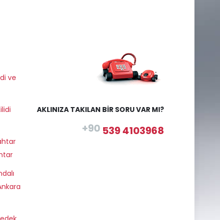
di ve
lidi
AKLINIZA TAKILAN BİR SORU VAR MI?
+90
539 4103968
ahtar
htar
dalı
Ankara
Yedek