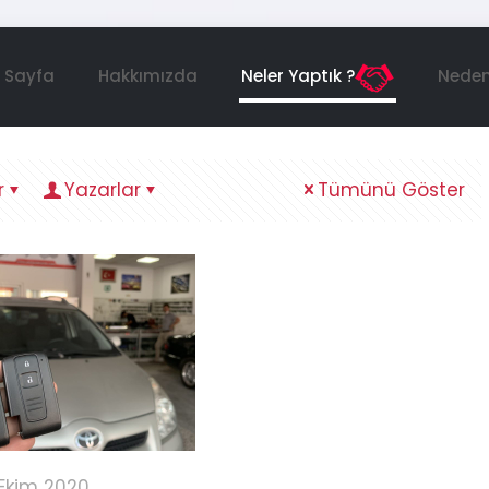
 Sayfa
Hakkımızda
Neler Yaptık ?
Neden
r
Yazarlar
Tümünü Göster
Ekim 2020