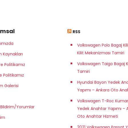
umsal
RSS
kımızda
Volkswagen Polo Bagaj Kili
Kilit Mekanizması Tamiri
n Kaynakları
Volkswagen Taigo Bagaj Ki
e Politikamız
Tamiri
te Politikamız
Hyundai Bayon Yedek An
m Galerisi
Yapımı – Ankara Oto Ana
Volkswagen T-Roc Kuman
 Bildirim/Yorumlar
Yedek Anahtar Yapımı – 
Oto Anahtar Hizmeti
şim
2021 Volkswagen Passat 