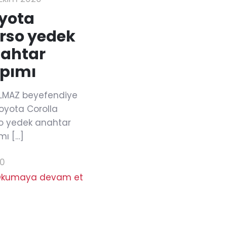
yota
rso yedek
ahtar
pımı
YILMAZ beyefendiye
Toyota Corolla
o yedek anahtar
mı
[…]
00
kumaya devam et