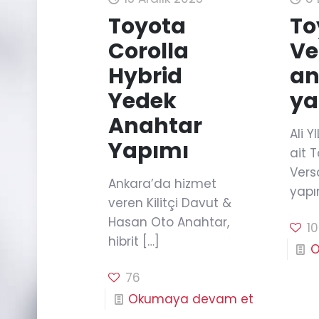
Toyota
To
Corolla
Ve
Hybrid
an
Yedek
ya
Anahtar
Ali 
Yapımı
ait 
Vers
Ankara’da hizmet
yapı
veren Kilitçi Davut &
Hasan Oto Anahtar,
1
hibrit
[…]
O
76
Okumaya devam et