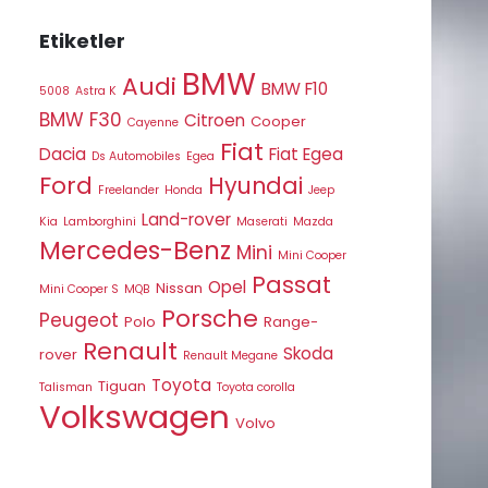
Etiketler
BMW
Audi
BMW F10
5008
Astra K
BMW F30
Citroen
Cooper
Cayenne
Fiat
Dacia
Fiat Egea
Ds Automobiles
Egea
Ford
Hyundai
Freelander
Honda
Jeep
Land-rover
Kia
Lamborghini
Maserati
Mazda
Mercedes-Benz
Mini
Mini Cooper
Passat
Opel
Nissan
Mini Cooper S
MQB
Porsche
Peugeot
Polo
Range-
Renault
Skoda
rover
Renault Megane
Toyota
Tiguan
Talisman
Toyota corolla
Volkswagen
Volvo