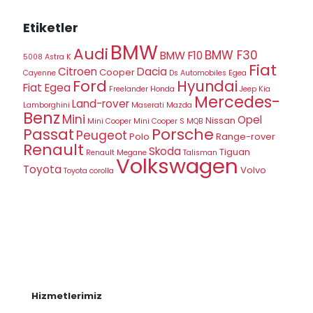
Etiketler
BMW
Audi
BMW F30
BMW F10
5008
Astra K
Fiat
Citroen
Dacia
Cooper
Cayenne
Ds Automobiles
Egea
Ford
Hyundai
Fiat Egea
Freelander
Honda
Jeep
Kia
Mercedes-
Land-rover
Lamborghini
Maserati
Mazda
Benz
Mini
Opel
Nissan
Mini Cooper
Mini Cooper S
MQB
Porsche
Passat
Peugeot
Polo
Range-rover
Renault
Skoda
Tiguan
Renault Megane
Talisman
Volkswagen
Toyota
Volvo
Toyota corolla
Hizmetlerimiz